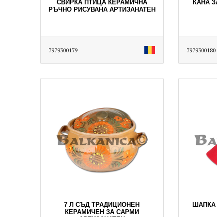
СВИРКА ПТИЦА КЕРАМИЧНА
КАНА З
РЪЧНО РИСУВАНА АРТИЗАНАТЕН
7979300179
7979300180
7 Л СЪД ТРАДИЦИОНЕН
ШАПКА
КЕРАМИЧЕН ЗА САРМИ