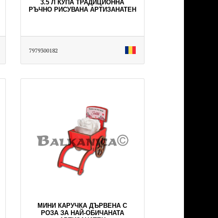
3.5 Л КУПА ТРАДИЦИОННА
РЪЧНО РИСУВАНА АРТИЗАНАТЕН
7979300182
МИНИ КАРУЧКА ДЪРВЕНА С
РОЗА ЗА НАЙ-ОБИЧАНАТА