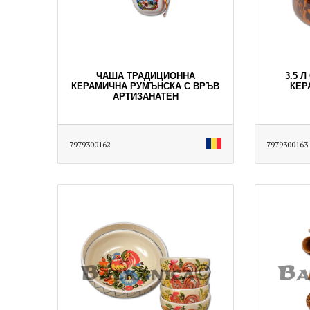
ЧАША ТРАДИЦИОННА
3.5 
КЕРАМИЧНА РУМЪНСКА С ВРЪВ
КЕР
АРТИЗАНАТЕН
7979300162
7979300163