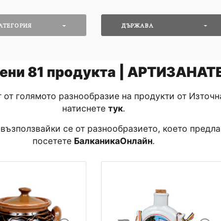
АТЕГОРИЯ
ДЪРЖАВА
ени
81
продукта | АРТИЗАНАТ
т от голямото разнообразие на продукти от Източн
натиснете
тук
․
 възползвайки се от разнообразието, което предла
посетете
БалканикаОнлайн
․