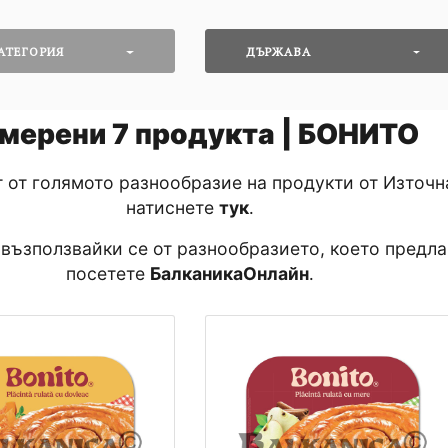
АТЕГОРИЯ
ДЪРЖАВА
мерени
7
продукта | БОНИТО
т от голямото разнообразие на продукти от Източн
натиснете
тук
․
 възползвайки се от разнообразието, което предла
посетете
БалканикаОнлайн
․