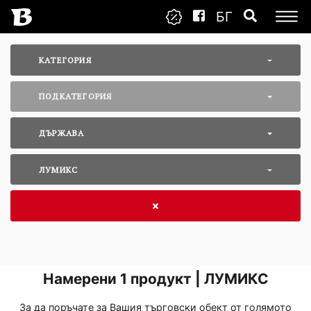
БГ
КАТЕГОРИЯ
ПОДКАТЕГОРИЯ
ДЪРЖАВА
ЛУМИКС
Намерени
1
продукт | ЛУМИКС
За да поръчате за Вашия търговски обект от голямото