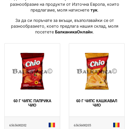
разнообразие на продукти от Източна Европа, които
предлагаме, моля натиснете
тук
․
За да си поръчате за вкъщи, възползвайки се от
разнообразието, което предлага нашия склад, моля
посетете
БалканикаОнлайн
․
60 Г ЧИПС ПАПРИКА
60 Г ЧИПС КАШКАВАЛ
ЧИО
ЧИО
6565600202
6565600203