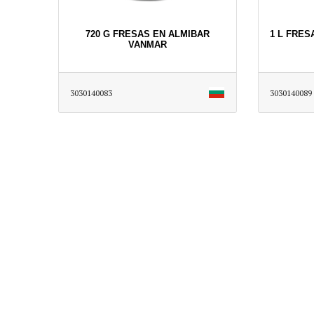
720 G FRESAS EN ALMIBAR
1 L FRES
VANMAR
3030140083
3030140089