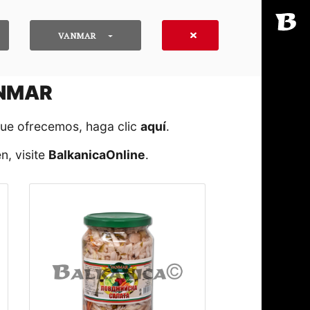
VANMAR
ANMAR
que ofrecemos, haga clic
aquí
․
n, visite
BalkanicaOnline
․