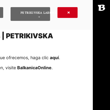
PETRIKIVSKA LAKOMKA
s | PETRIKIVSKA
que ofrecemos, haga clic
aquí
․
n, visite
BalkanicaOnline
․