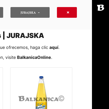
JURAJSKA
as | JURAJSKA
que ofrecemos, haga clic
aquí
․
n, visite
BalkanicaOnline
․