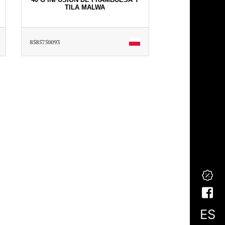
TILA MALWA
8585750093
ES