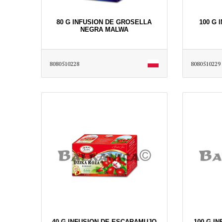
80 G INFUSION DE GROSELLA
100 G 
NEGRA MALWA
8080510228
8080510229
40 G INFUSION DE ESCARAMUJO
100 G I