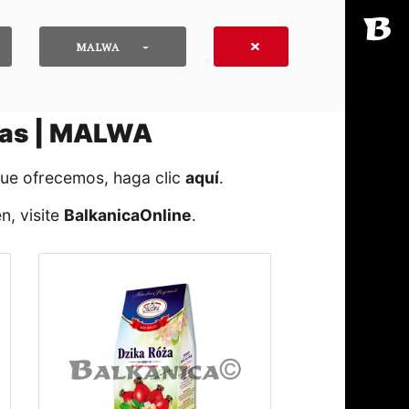
MALWA
icas | MALWA
que ofrecemos, haga clic
aquí
․
n, visite
BalkanicaOnline
․