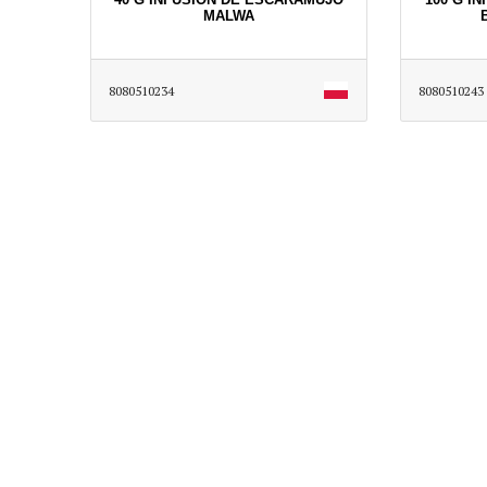
MALWA
8080510234
8080510243