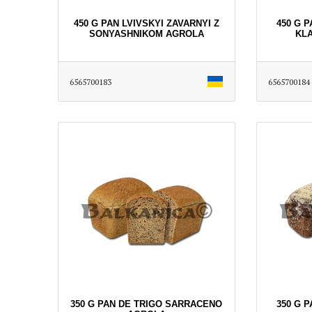
450 G PAN LVІVSKYI ZAVARNYI Z
450 G P
SONYASHNIKOM AGROLA
KL
6565700183
6565700184
350 G PAN DE TRIGO SARRACENO
350 G 