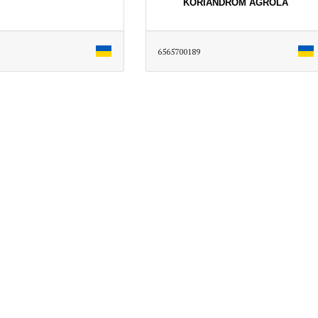
KORIANDROM AGROLA
6565700189