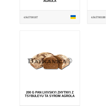
AGROLA
6565700187
6565700188
200 G PAN LVIVSKYI ZHYTNYI Z
TSYBULEYU TA SYROM AGROLA