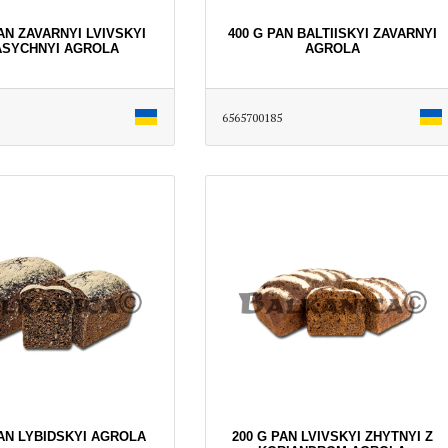
AN ZAVARNYI LVІVSKYI
400 G PAN BALTIISKYI ZAVARNYI
ASYCHNYI AGROLA
AGROLA
6565700185
PAN LYBIDSKYI AGROLA
200 G PAN LVIVSKYI ZHYTNYI Z