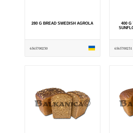
280 G BREAD SWEDISH AGROLA
400 G
SUNFL
6565700230
6565700231