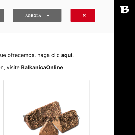
AGROLA
que ofrecemos, haga clic
aquí
․
n, visite
BalkanicaOnline
․