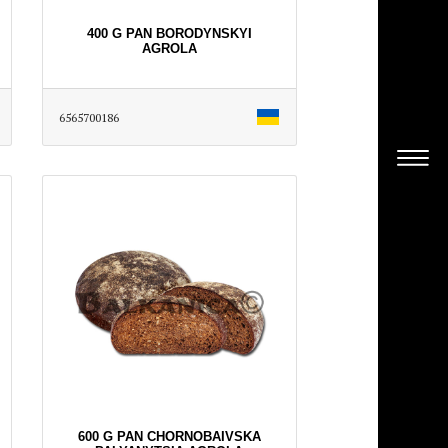
400 G PAN BORODYNSKYI
AGROLA
6565700186
600 G PAN CHORNOBAIVSKA