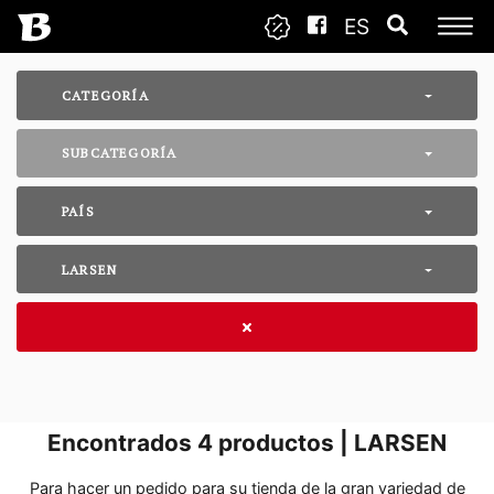
ES
CATEGORÍA
SUBCATEGORÍA
PAÍS
LARSEN
Encontrados
4
productos | LARSEN
Para hacer un pedido para su tienda de la gran variedad de