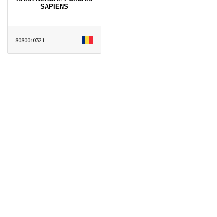
SAPIENS
8080040321