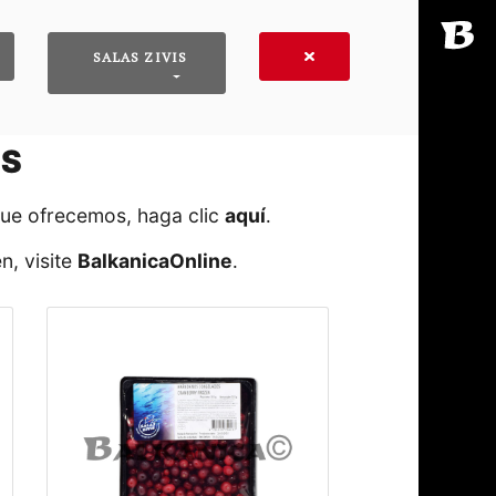
SALAS ZIVIS
IS
que ofrecemos, haga clic
aquí
․
n, visite
BalkanicaOnline
․