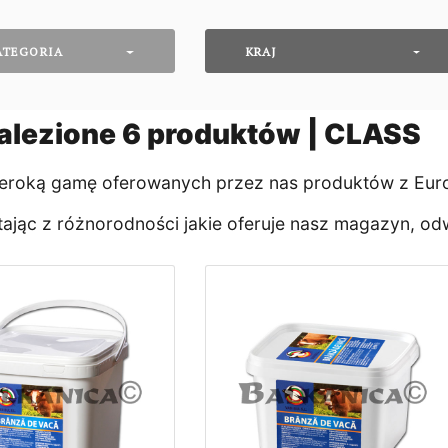
ATEGORIA
KRAJ
alezione
6
produktów | CLASS
roką gamę oferowanych przez nas produktów z Europ
jąc z różnorodności jakie oferuje nasz magazyn, o