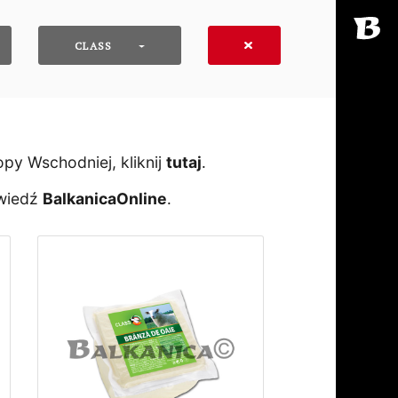
CLASS
y Wschodniej, kliknij
tutaj
․
dwiedź
BalkanicaOnline
․