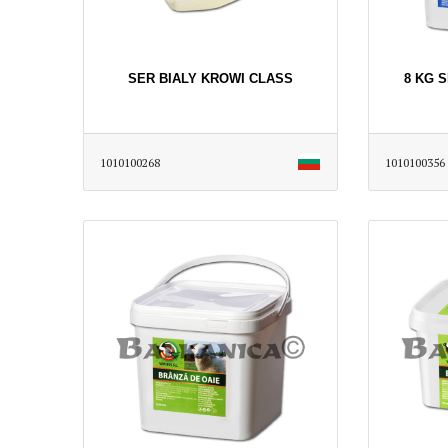
SER BIALY KROWI CLASS
8 KG 
1010100268
1010100356