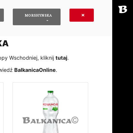
MORSHYNSKA
KA
y Wschodniej, kliknij
tutaj
․
dwiedź
BalkanicaOnline
․