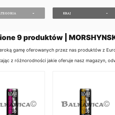
ATEGORIA
KRAJ
ione
9
produktów | MORSHYNS
roką gamę oferowanych przez nas produktów z Europ
jąc z różnorodności jakie oferuje nasz magazyn, o