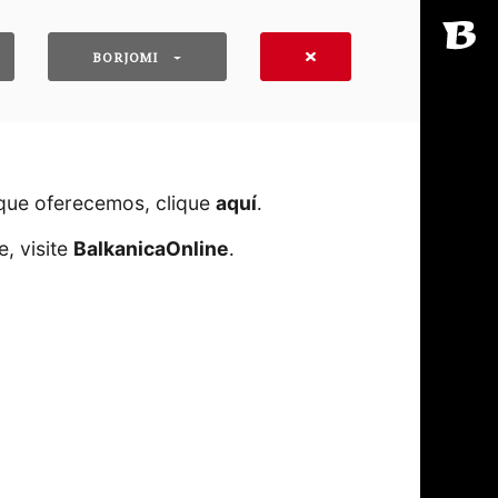
BORJOMI
 que oferecemos, clique
aquí
․
, visite
BalkanicaOnline
․