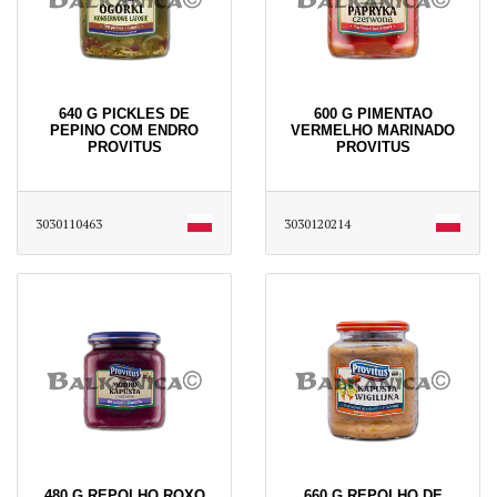
640 G PICKLES DE
600 G PIMENTAO
PEPINO COM ENDRO
VERMELHO MARINADO
PROVITUS
PROVITUS
3030110463
3030120214
480 G REPOLHO ROXO
660 G REPOLHO DE