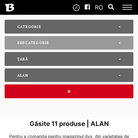
RO
CATEGORIE
SUBCATEGORIE
ȚARĂ
ALAN
Găsite
11
produse | ALAN
Pentru a comanda pentru magazinul dvs. din varietatea de