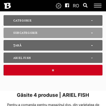
RO
CATEGORIE
SUBCATEGORIE
ȚARĂ
ARIEL FISH
Găsite
4
produse | ARIEL FISH
Pentru a comanda pentru magazinul dvs. din varietatea de