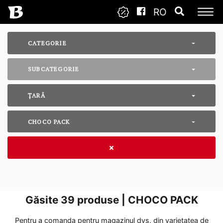
RO
CATEGORIE
SUBCATEGORIE
ȚARĂ
CHOCO PACK
Găsite
39
produse | CHOCO PACK
Pentru a comanda pentru magazinul dvs. din varietatea de