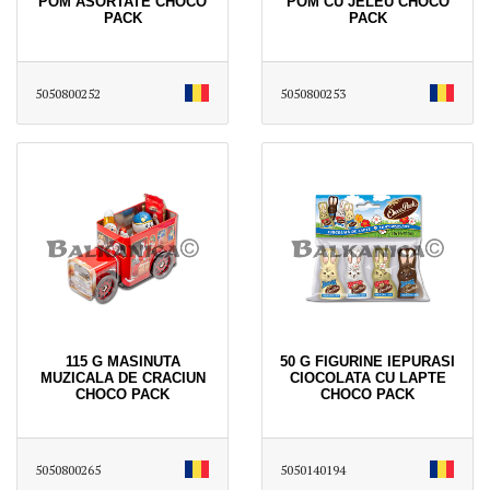
POM ASORTATE CHOCO
POM CU JELEU CHOCO
PACK
PACK
5050800252
5050800253
115 G MASINUTA
50 G FIGURINE IEPURASI
MUZICALA DE CRACIUN
CIOCOLATA CU LAPTE
CHOCO PACK
CHOCO PACK
5050800265
5050140194