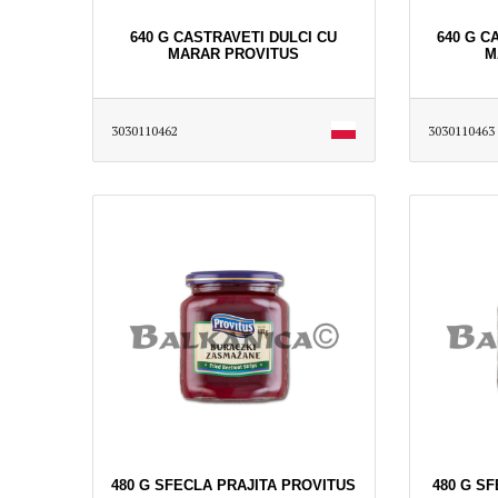
640 G CASTRAVETI DULCI CU
640 G C
MARAR PROVITUS
M
3030110462
3030110463
480 G SFECLA PRAJITA PROVITUS
480 G S