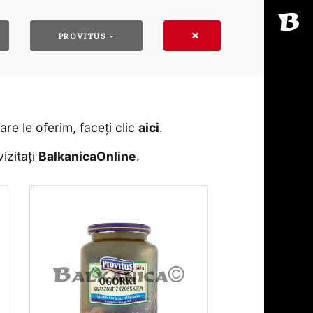
PROVITUS
e le oferim, faceți clic
aici
․
izitați
BalkanicaOnline
․