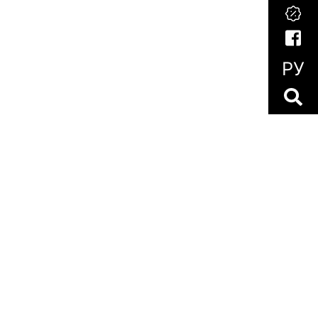
РУ
оциальных сетях
‧
Политика cookie
‧