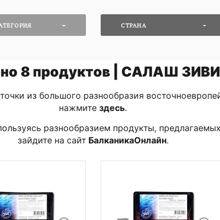
АТЕГОРИЯ
СТРАНА
но
8
продуктов | САЛАШ ЗИВ
 точки из большого разнообразия восточноевропе
нажмите
здесь
․
пользуясь разнообразием продукты, предлагаемы
зайдите на сайт
БалканикаОнлайн
․