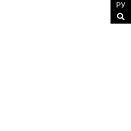
РУ
оциальных сетях
‧
Политика cookie
‧
MADE WITH
BY
OUR TEAM