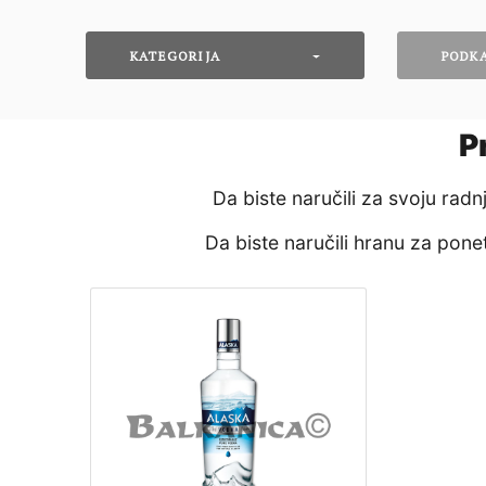
KATEGORIJA
PODK
P
Da biste naručili za svoju rad
Da biste naručili hranu za pon