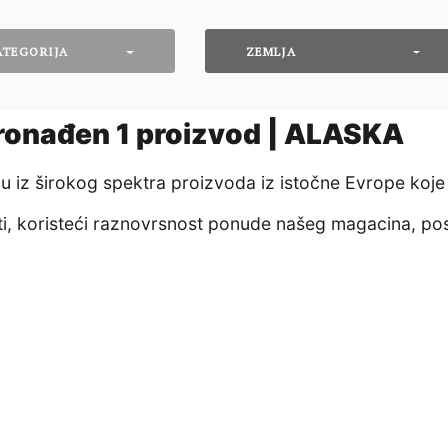
ATEGORIJA
ZEMLJA
ronađen
1
proizvod | ALASKA
nju iz širokog spektra proizvoda iz istočne Evrope koje
eti, koristeći raznovrsnost ponude našeg magacina, po