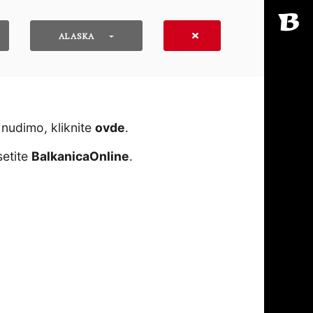
ALASKA
 nudimo, kliknite
ovde
․
setite
BalkanicaOnline
․