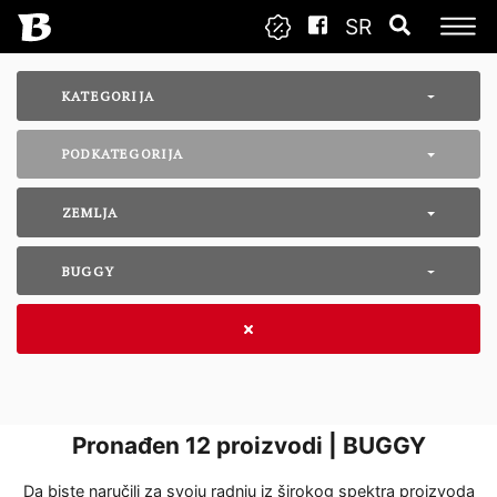
SR
KATEGORIJA
PODKATEGORIJA
ZEMLJA
BUGGY
Pronađen
12
proizvodi | BUGGY
Da biste naručili za svoju radnju iz širokog spektra proizvoda