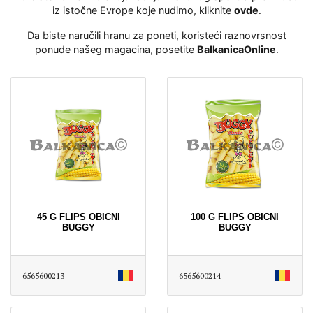
iz istočne Evrope koje nudimo, kliknite
ovde
․
Da biste naručili hranu za poneti, koristeći raznovrsnost
ponude našeg magacina, posetite
BalkanicaOnline
․
45 G FLIPS OBICNI
100 G FLIPS OBICNI
BUGGY
BUGGY
6565600213
6565600214