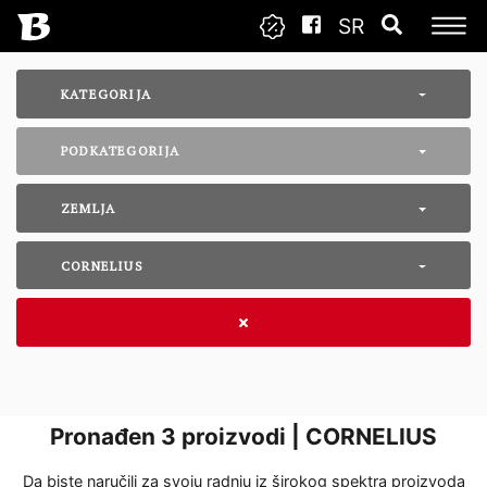
SR
KATEGORIJA
PODKATEGORIJA
ZEMLJA
CORNELIUS
Pronađen
3
proizvodi | CORNELIUS
Da biste naručili za svoju radnju iz širokog spektra proizvoda