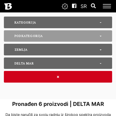
SR
KATEGORIJA
PODKATEGORIJA
ZEMLJA
DELTA MAR
Pronađen
6
proizvodi | DELTA MAR
Da biste naručili za svoju radnju iz širokog spektra proizvoda