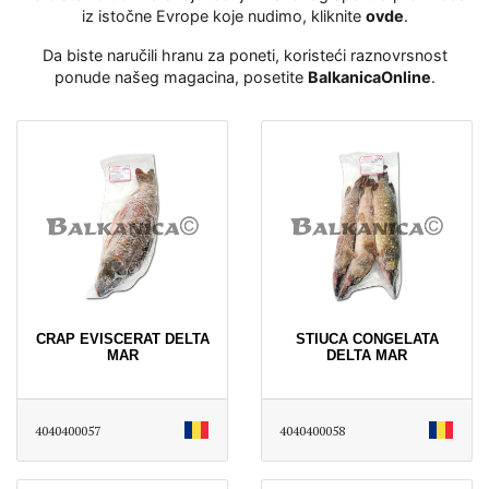
iz istočne Evrope koje nudimo, kliknite
ovde
․
Da biste naručili hranu za poneti, koristeći raznovrsnost
ponude našeg magacina, posetite
BalkanicaOnline
․
CRAP EVISCERAT DELTA
STIUCA CONGELATA
MAR
DELTA MAR
4040400057
4040400058