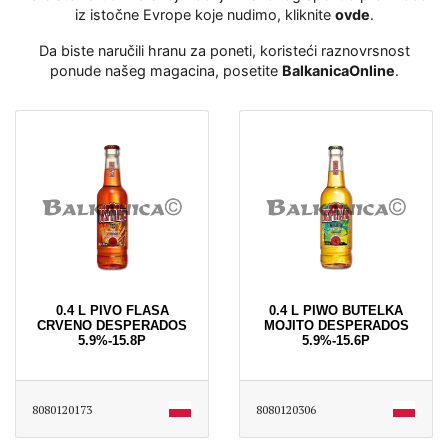
iz istočne Evrope koje nudimo, kliknite
ovde
․
Da biste naručili hranu za poneti, koristeći raznovrsnost
ponude našeg magacina, posetite
BalkanicaOnline
․
0.4 L PIVO FLASA
0.4 L PIWO BUTELKA
CRVENO DESPERADOS
MOJITO DESPERADOS
5.9%-15.8P
5.9%-15.6P
8080120173
8080120306