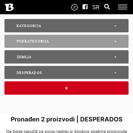
SR
KATEGORIJA
PODKATEGORIJA
ZEMLJA
DESPERADOS
Pronađen
2
proizvodi | DESPERADOS
Da biste naručili za svoju radnju iz širokog spektra proizvoda