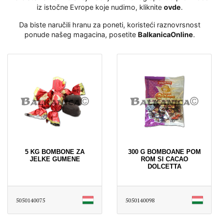
iz istočne Evrope koje nudimo, kliknite
ovde
․
Da biste naručili hranu za poneti, koristeći raznovrsnost
ponude našeg magacina, posetite
BalkanicaOnline
․
5 KG BOMBONE ZA
300 G BOMBOANE POM
JELKE GUMENE
ROM SI CACAO
DOLCETTA
5050140075
5050140098