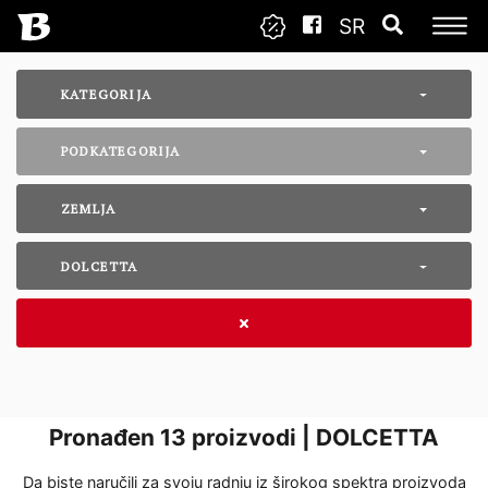
SR
KATEGORIJA
PODKATEGORIJA
ZEMLJA
DOLCETTA
Pronađen
13
proizvodi | DOLCETTA
Da biste naručili za svoju radnju iz širokog spektra proizvoda