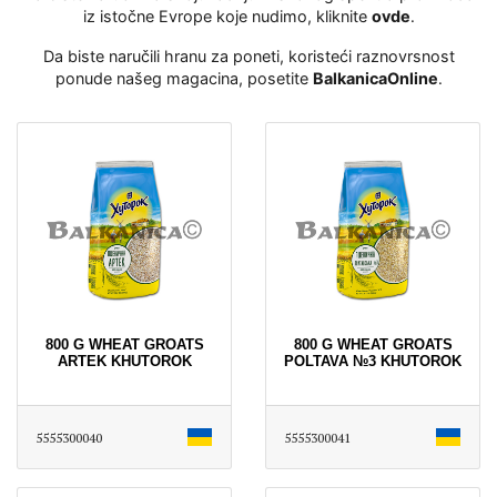
iz istočne Evrope koje nudimo, kliknite
ovde
․
Da biste naručili hranu za poneti, koristeći raznovrsnost
ponude našeg magacina, posetite
BalkanicaOnline
․
800 G WHEAT GROATS
800 G WHEAT GROATS
ARTEK KHUTOROK
POLTAVA №3 KHUTOROK
5555300040
5555300041