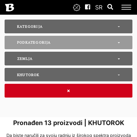
SR
KATEGORIJA
PODKATEGORIJA
ZEMLJA
KHUTOROK
Pronađen
13
proizvodi | KHUTOROK
Da biste naručili za svoju radnju iz širokog spektra proizvoda