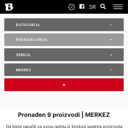
SR
KATEGORIJA
PODKATEGORIJA
ZEMLJA
MERKEZ
Pronađen
9
proizvodi | MERKEZ
Da biste naručili za svoju radnju iz širokog spektra proizvoda