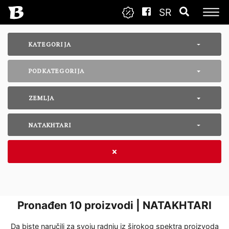
SR
KATEGORIJA
PODKATEGORIJA
ZEMLJA
NATAKHTARI
Pronađen
10
proizvodi | NATAKHTARI
Da biste naručili za svoju radnju iz širokog spektra proizvoda