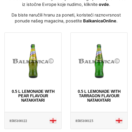
iz istočne Evrope koje nudimo, kliknite
ovde
․
Da biste naručili hranu za poneti, koristeći raznovrsnost
ponude našeg magacina, posetite
BalkanicaOnline
․
0.5 L LEMONADE WITH
0.5 L LEMONADE WITH
PEAR FLAVOUR
TARRAGON FLAVOUR
NATAKHTARI
NATAKHTARI
8585100122
8585100123