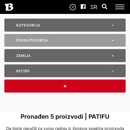
SR
KATEGORIJA
PODKATEGORIJA
ZEMLJA
PATIFU
Pronađen
5
proizvodi | PATIFU
Da biste naručili za svoju radnju iz širokog spektra proizvoda