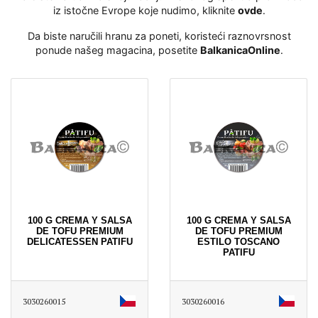
iz istočne Evrope koje nudimo, kliknite
ovde
․
Da biste naručili hranu za poneti, koristeći raznovrsnost
ponude našeg magacina, posetite
BalkanicaOnline
․
100 G CREMA Y SALSA
100 G CREMA Y SALSA
DE TOFU PREMIUM
DE TOFU PREMIUM
DELICATESSEN PATIFU
ESTILO TOSCANO
PATIFU
3030260015
3030260016