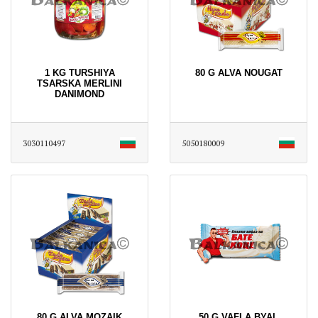
1 KG TURSHIYA
80 G ALVA NOUGAT
TSARSKA MERLINI
DANIMOND
3030110497
5050180009
80 G ALVA MOZAIK
50 G VAFLA BYAL