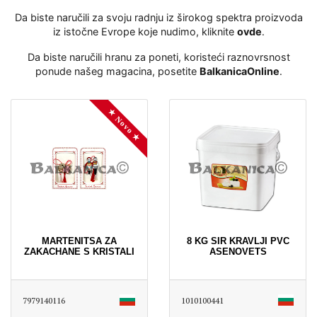
Da biste naručili za svoju radnju iz širokog spektra proizvoda
iz istočne Evrope koje nudimo, kliknite
ovde
․
Da biste naručili hranu za poneti, koristeći raznovrsnost
ponude našeg magacina, posetite
BalkanicaOnline
․
★ Novo ★
MARTENITSA ZA
8 KG SIR KRAVLJI PVC
ZAKACHANE S KRISTALI
ASENOVETS
7979140116
1010100441