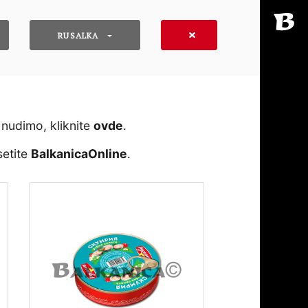
RUSALKA
 nudimo, kliknite
ovde
․
setite
BalkanicaOnline
․