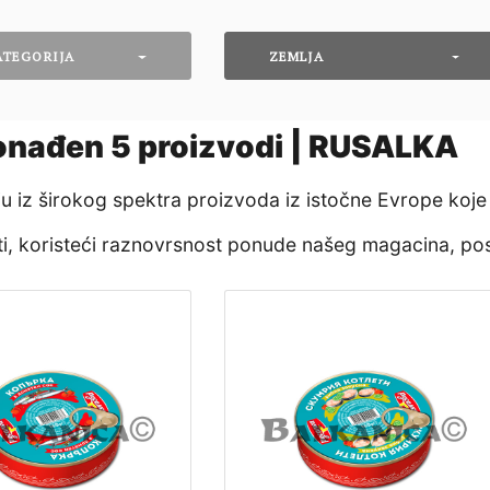
ATEGORIJA
ZEMLJA
onađen
5
proizvodi | RUSALKA
nju iz širokog spektra proizvoda iz istočne Evrope koje
eti, koristeći raznovrsnost ponude našeg magacina, po