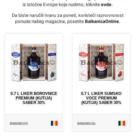
iz istočne Evrope koje nudimo, kliknite
ovde
․
Da biste naručili hranu za poneti, koristeći raznovrsnost
ponude našeg magacina, posetite
BalkanicaOnline
․
0.7 L LIKER BOROVNICE
0.7 L LIKER SUMSKO
PREMIUM (KUTIJA)
VOCE PREMIUM
SABER 30%
(KUTIJA) SABER 30%
8080080105
8080080106