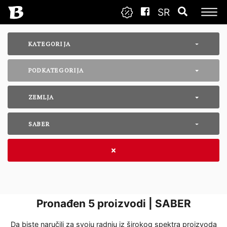
SR
KATEGORIJA
PODKATEGORIJA
ZEMLJA
SABER
Pronađen
5
proizvodi | SABER
Da biste naručili za svoju radnju iz širokog spektra proizvoda