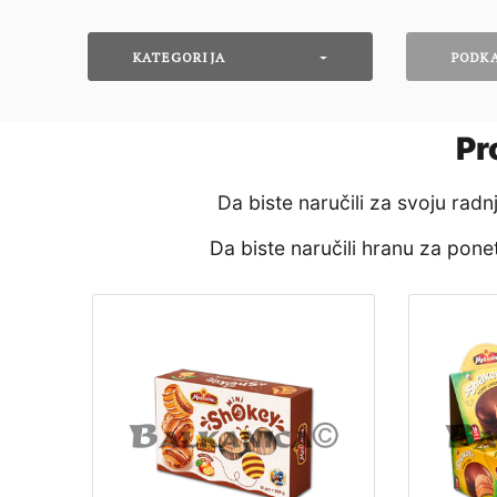
KATEGORIJA
PODK
Pr
Da biste naručili za svoju rad
Da biste naručili hranu za pon