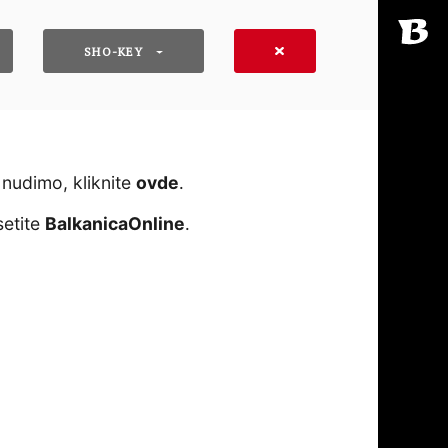
SHO-KEY
 nudimo, kliknite
ovde
․
setite
BalkanicaOnline
․