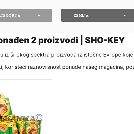
ATEGORIJA
ZEMLJA
onađen
2
proizvodi | SHO-KEY
nju iz širokog spektra proizvoda iz istočne Evrope koje
eti, koristeći raznovrsnost ponude našeg magacina, po