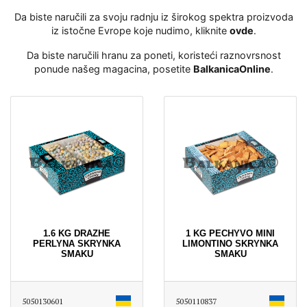
Da biste naručili za svoju radnju iz širokog spektra proizvoda
iz istočne Evrope koje nudimo, kliknite
ovde
․
Da biste naručili hranu za poneti, koristeći raznovrsnost
ponude našeg magacina, posetite
BalkanicaOnline
․
1.6 KG DRAZHE
1 KG PECHYVO MINI
PERLYNA SKRYNKA
LIMONTINO SKRYNKA
SMAKU
SMAKU
5050130601
5050110837