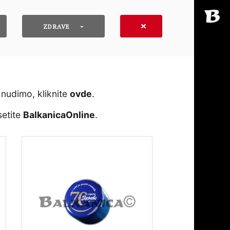
ZDRAVE
 nudimo, kliknite
ovde
․
setite
BalkanicaOnline
․