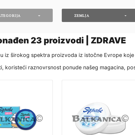
ATEGORIJA
ZEMLJA
onađen
23
proizvodi | ZDRAVE
nju iz širokog spektra proizvoda iz istočne Evrope koje
eti, koristeći raznovrsnost ponude našeg magacina, po