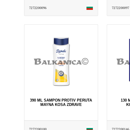
7272200096
7272200097
390 ML SAMPON PROTIV PERUTA
130 
MAYNA KOSA ZDRAVE
K
7272200100
7272200146