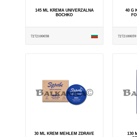
145 ML KREMA UNIVERZALNA
40 G
BOCHKO
FO
7272100038
7272100039
30 ML KREM MEHLEM ZDRAVE
130 