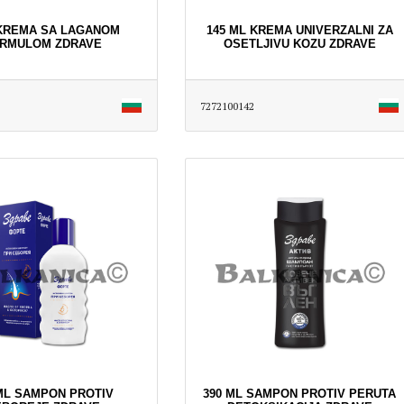
 KREMA SA LAGANOM
145 ML KREMA UNIVERZALNI ZA
RMULOM ZDRAVE
OSETLJIVU KOZU ZDRAVE
7272100142
ML SAMPON PROTIV
390 ML SAMPON PROTIV PERUTA