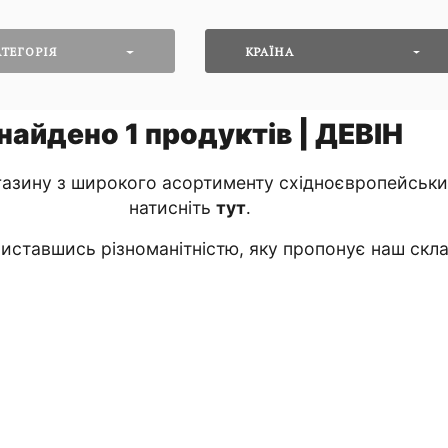
ТЕГОРІЯ
КРАЇНА
найдено
1
продуктів | ДЕВІН
азину з широкого асортименту східноєвропейських
натисніть
тут
․
ставшись різноманітністю, яку пропонує наш скла