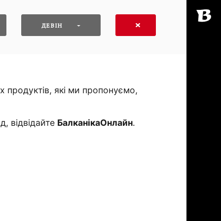
ДЕВІН
 продуктів, які ми пропонуємо,
д, відвідайте
БалканікаОнлайн
․