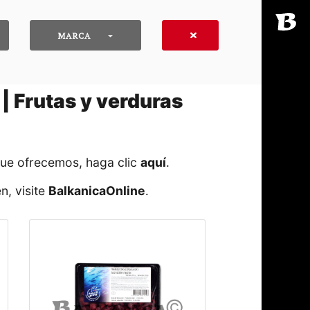
MARCA
| Frutas y verduras
que ofrecemos, haga clic
aquí
․
n, visite
BalkanicaOnline
․