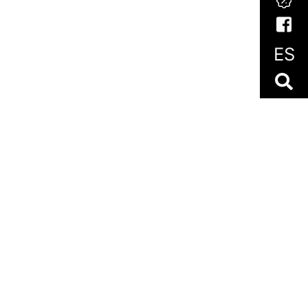
ES
es
‧
Ayudas y Subvenciones