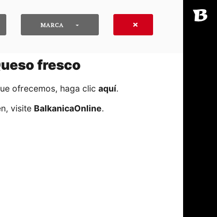
MARCA
Queso fresco
que ofrecemos, haga clic
aquí
․
n, visite
BalkanicaOnline
․