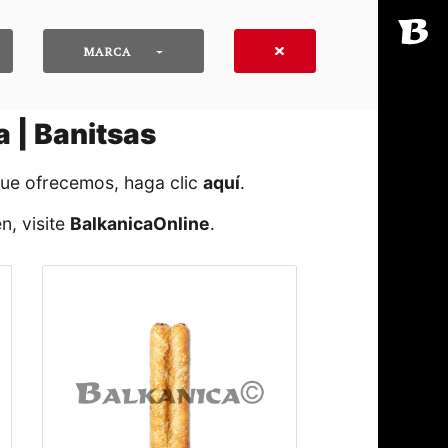
MARCA
 | Banitsas
que ofrecemos, haga clic
aquí
․
n, visite
BalkanicaOnline
․