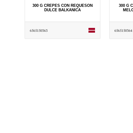
300 G CREPES CON REQUESON
300 G 
DULCE BALKANICA
MELO
6565150363
6565150364