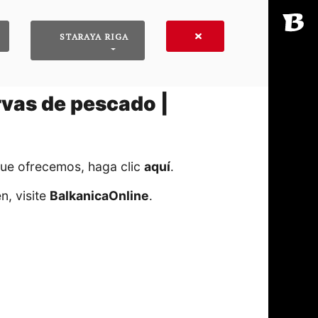
STARAYA RIGA
rvas de pescado |
que ofrecemos, haga clic
aquí
․
n, visite
BalkanicaOnline
․