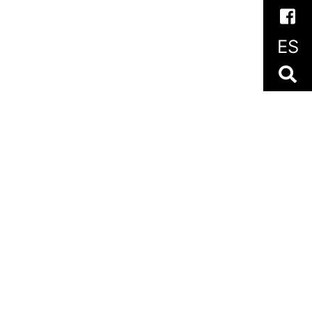
ES
es
‧
Ayudas y Subvenciones
MADE WITH
BY
OUR TEAM