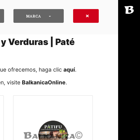
MARCA
y Verduras | Paté
que ofrecemos, haga clic
aquí
․
n, visite
BalkanicaOnline
․