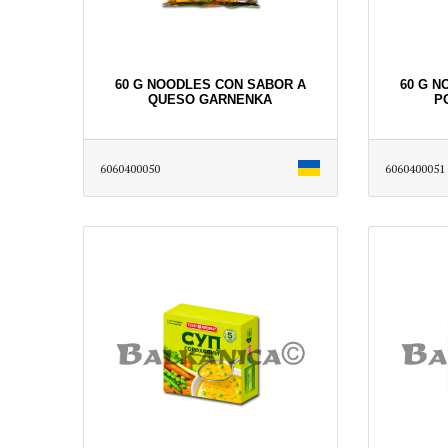
60 G NOODLES CON SABOR A
60 G N
QUESO GARNENKA
P
6060400050
6060400051