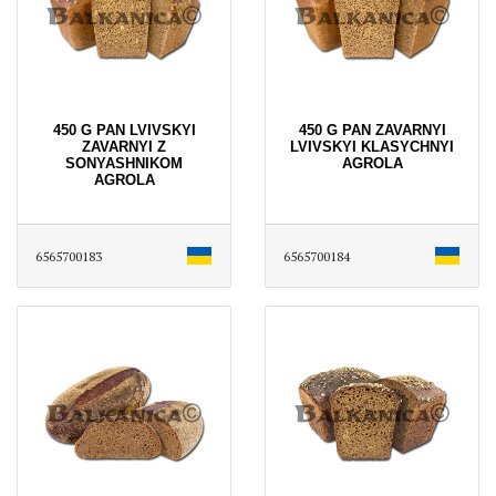
450 G PAN LVІVSKYI
450 G PAN ZAVARNYI
ZAVARNYI Z
LVІVSKYI KLASYCHNYI
SONYASHNIKOM
AGROLA
AGROLA
6565700183
6565700184