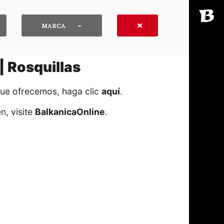
MARCA
| Rosquillas
que ofrecemos, haga clic
aquí
․
n, visite
BalkanicaOnline
․