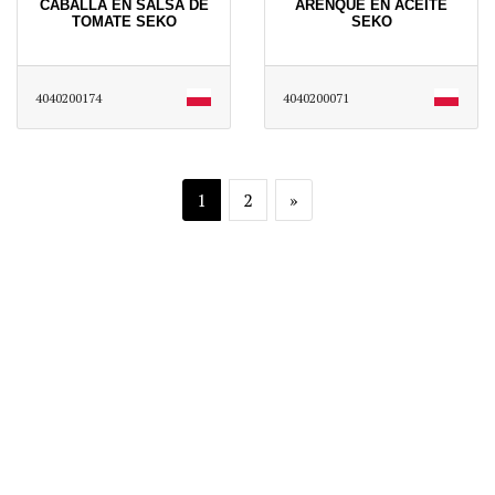
CABALLA EN SALSA DE
ARENQUE EN ACEITE
TOMATE SEKO
SEKO
4040200174
4040200071
1
2
»