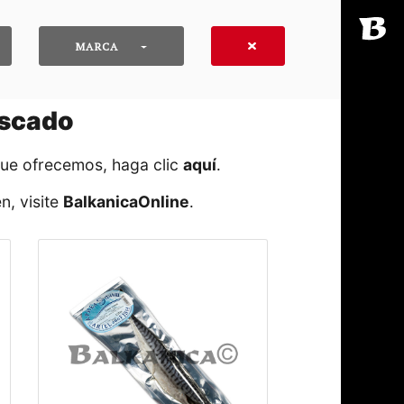
MARCA
escado
que ofrecemos, haga clic
aquí
․
n, visite
BalkanicaOnline
․