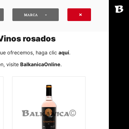
MARCA
 Vinos rosados
que ofrecemos, haga clic
aquí
․
n, visite
BalkanicaOnline
․