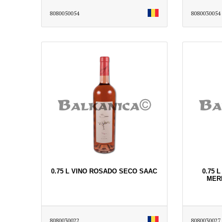
8080050054
8080030054
0.75 L VINO ROSADO SECO SAAC
0.75 
MER
8080030022
8080030027