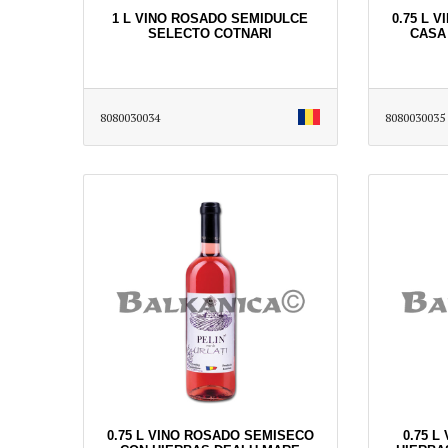
1 L VINO ROSADO SEMIDULCE
0.75 L 
SELECTO COTNARI
CASA
8080030034
8080030035
0.75 L VINO ROSADO SEMISECO
0.75 L