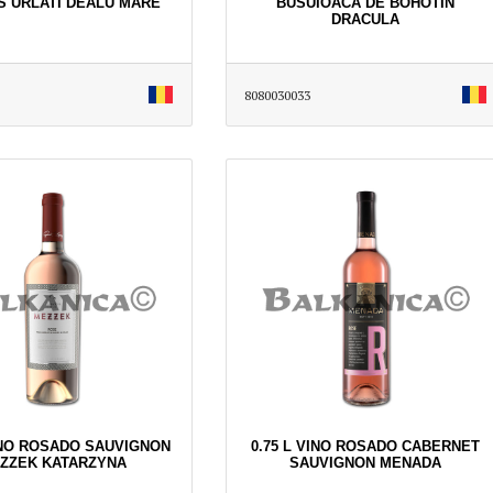
S URLATI DEALU MARE
BUSUIOACA DE BOHOTIN
DRACULA
8080030033
VINO ROSADO SAUVIGNON
0.75 L VINO ROSADO CABERNET
ZZEK KATARZYNA
SAUVIGNON MENADA